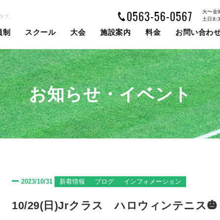
0563-56-0567
火〜金9:
ラブ。
土日8:
員制
スクール
大会
施設案内
料金
お問い合わ
お知らせ・イベント
2023/10/31
新着情報
ブログ
インフォメーション
10/29(日)Jrクラス ハロウィンテニス🎃