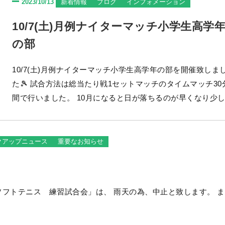
2023/10/13
新着情報
ブログ
インフォメーション
10/7(土)月例ナイターマッチ小学生高学
の部
10/7(土)月例ナイターマッチ小学生高学年の部を開催致しま
た🎾 試合方法は総当たり戦1セットマッチのタイムマッチ30分
間で行いました。 10月になると日が落ちるのが早くなり少し肌
寒くなりましたが、子供達は半袖、半ズボンになり試合に挑
ました😊 本日は、誰が西尾ローンの王冠をゲットできるか(￣
ー￣)ﾆﾔﾘ 3時間頑張って行こう！！ 小学生高学年の部は、ラリ
クアップニュース
重要なお知らせ
ー...
試合会」は、 雨天の為、中止と致します。 また