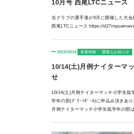
10月号 西尾LTCニュース
当クラブの選手達が9月に開催した大会結果を掲載しております
西尾LTCニュース https://d27r
2023/10/14
新着情報
重要なお知らせ
10/14(土)月例ナイターマ
せ
10/14(土)月例ナイターマッチ小学生低学年の部(ｸﾞﾘｰ
学年の部(ｸﾞﾘｰﾝﾎﾞｰﾙ)に申込み頂
月例ナイターマッチ小学生低学年の部は
ようお願い致します。 また、次回の参