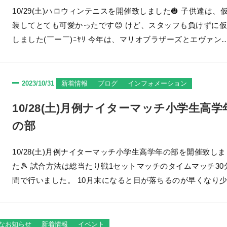
10/29(土)ハロウィンテニスを開催致しました🎃 子供達は、仮
装してとても可愛かったです😊 けど、スタッフも負けずに仮装
しました(￣ー￣)ﾆﾔﾘ 今年は、マリオブラザーズとエヴァンゲ
リオン初号機が来てくれました!(^^)! ハロウィンテニススター
ト(^▽^)/ 今年もカボチャチームと魔女チームに分かれて対戦し
ていきます。 皆で的当て、チャンピオンゲーム...
2023/10/31
新着情報
ブログ
インフォメーション
10/28(土)月例ナイターマッチ小学生高学
の部
10/28(土)月例ナイターマッチ小学生高学年の部を開催致しま
た🎾 試合方法は総当たり戦1セットマッチのタイムマッチ30分
間で行いました。 10月末になると日が落ちるのが早くなり少し
肌寒い中の試合になりましたが子供達は半袖になり試合に挑
ました😊 本日は、誰が西尾ローンの王冠をゲット出来るかな
(￣ー￣)ﾆﾔﾘ 初戦からラリーの応酬で子供達は粘り強く返して
なお知らせ
新着情報
イベント