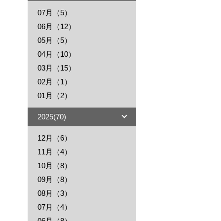
07月（5）
06月（12）
05月（5）
04月（10）
03月（15）
02月（1）
01月（2）
2025(70)
12月（6）
11月（4）
10月（8）
09月（8）
08月（3）
07月（4）
06月（8）