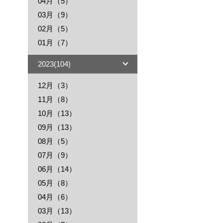
04月（5）
03月（9）
02月（5）
01月（7）
2023(104)
12月（3）
11月（8）
10月（13）
09月（13）
08月（5）
07月（9）
06月（14）
05月（8）
04月（6）
03月（13）