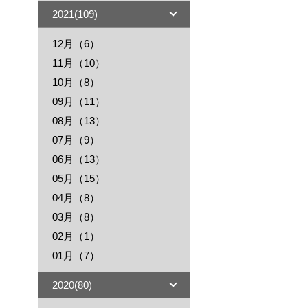
2021(109)
12月（6）
11月（10）
10月（8）
09月（11）
08月（13）
07月（9）
06月（13）
05月（15）
04月（8）
03月（8）
02月（1）
01月（7）
2020(80)