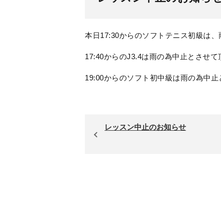
本日17:30からのソフトテニス初級は
17:40からのJ3.4は雨の為中止とさせ
19:00からのソフト初中級は雨の為中
レッスン中止のお知らせ