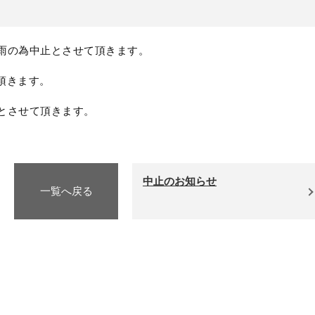
、雨の為中止とさせて頂きます。
て頂きます。
止とさせて頂きます。
中止のお知らせ
一覧へ戻る