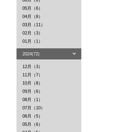
05月（6）
04月（8）
03月（11）
02月（3）
01月（1）
2024(72)
12月（3）
11月（7）
10月（8）
09月（6）
08月（1）
07月（10）
06月（5）
05月（6）