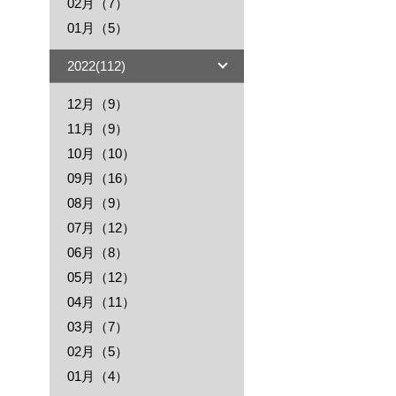
02月（7）
01月（5）
2022(112)
12月（9）
11月（9）
10月（10）
09月（16）
08月（9）
07月（12）
06月（8）
05月（12）
04月（11）
03月（7）
02月（5）
01月（4）