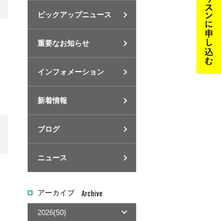
ピックアップニュース
重要なお知らせ
インフォメーション
新着情報
ブログ
ニュース
Archive
アーカイブ
2026(50)