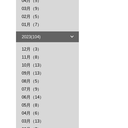
04月（5）
03月（9）
02月（5）
01月（7）
2023(104)
12月（3）
11月（8）
10月（13）
09月（13）
08月（5）
07月（9）
06月（14）
05月（8）
04月（6）
03月（13）