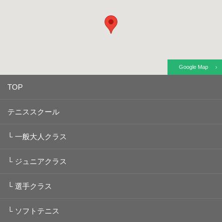
Google Map
TOP
テニススクール
└
一般大人クラス
└
ジュニアクラス
└
選手クラス
└
ソフトテニス