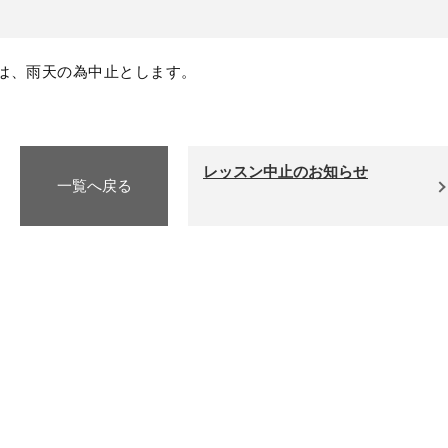
ンは、雨天の為中止とします。
レッスン中止のお知らせ
一覧へ戻る