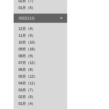
02月（7）
01月（5）
2022(112)
12月（9）
11月（9）
10月（10）
09月（16）
08月（9）
07月（12）
06月（8）
05月（12）
04月（11）
03月（7）
02月（5）
01月（4）