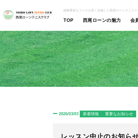
経験豊富なコーチが多く在籍した西尾ローンテニスク
TOP
西尾ローンの魅力
会
2026/03/03
新着情報
重要なお知らせ
レッスン中止のお知ら