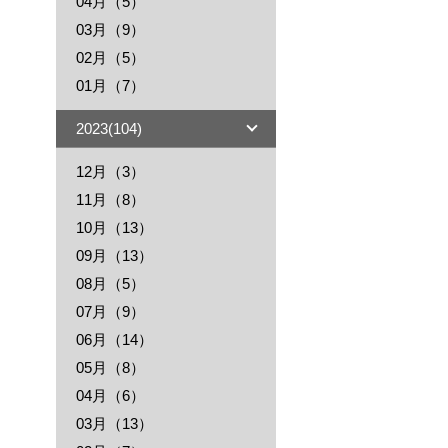
04月（5）
03月（9）
02月（5）
01月（7）
2023(104)
12月（3）
11月（8）
10月（13）
09月（13）
08月（5）
07月（9）
06月（14）
05月（8）
04月（6）
03月（13）