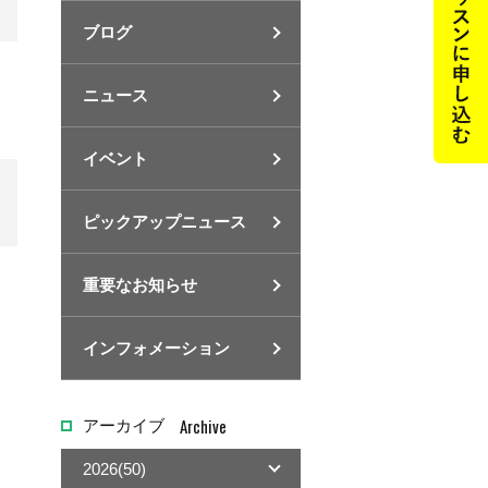
ブログ
ニュース
イベント
ピックアップニュース
重要なお知らせ
インフォメーション
Archive
アーカイブ
2026(50)