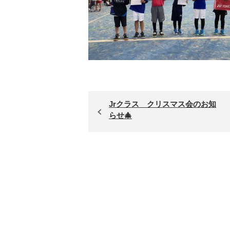
Jrクラス クリスマス会のお知
らせ🎄