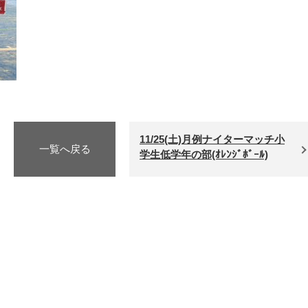
11/25(土)月例ナイターマッチ小
一覧へ戻る
学生低学年の部(ｵﾚﾝｼﾞﾎﾞｰﾙ)