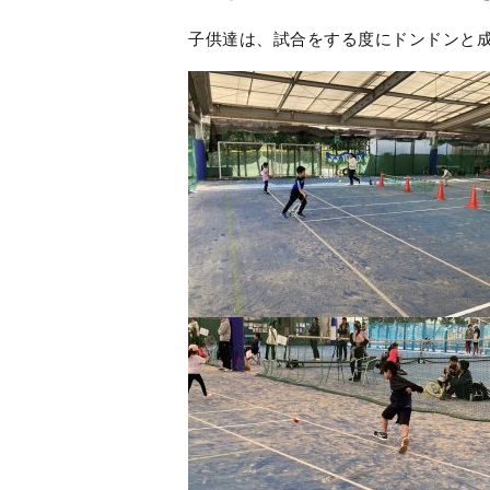
子供達は、試合をする度にドンドンと成長