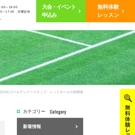
大会・イベント
無料体験
00～19:00
30～17:00 月曜定休
申込み
レッスン
せ
1/23(木)ゴールデングースカップ レッドボールの部開催
Category
カテゴリー
新着情報