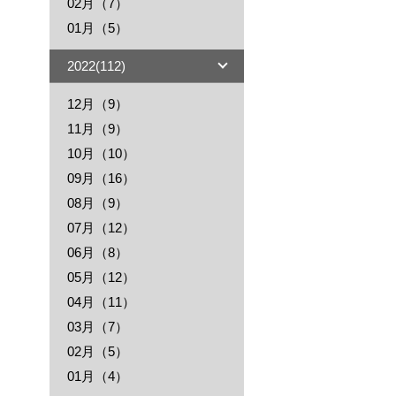
02月（7）
01月（5）
2022(112)
12月（9）
11月（9）
10月（10）
09月（16）
08月（9）
07月（12）
06月（8）
05月（12）
04月（11）
03月（7）
02月（5）
01月（4）