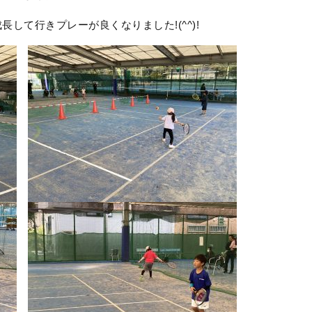
して行きプレーが良くなりました!(^^)!