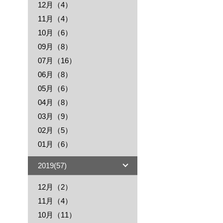
12月（4）
11月（4）
10月（6）
09月（8）
07月（16）
06月（8）
05月（6）
04月（8）
03月（9）
02月（5）
01月（6）
2019(57)
12月（2）
11月（4）
10月（11）