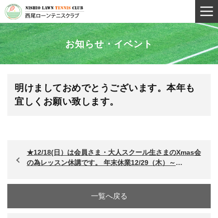
お知らせ・イベント
明けましておめでとうございます。本年も
宜しくお願い致します。
★12/18(日）は会員さま・大人スクール生さまのXmas会
の為レッスン休講です。 年末休業12/29（木）～
12/31（土） 1/1（日）～1/3（火）は、コート利用10時～
16時迄営業です。 1/4（水）～1/6（金）は、Jrｳｨﾝﾀｰﾄｰﾅﾒ
ﾝﾄの為終日全面ｺｰﾄ利用不可となります。 通常レッスンは
一覧へ戻る
1/7（土）～開始致します。