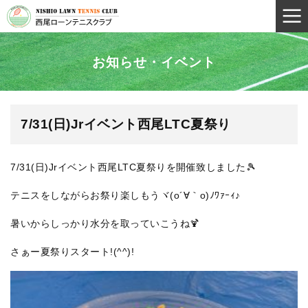
お知らせ・イベント
7/31(日)Jrイベント西尾LTC夏祭り
7/31(日)Jrイベント西尾LTC夏祭りを開催致しました🎾
テニスをしながらお祭り楽しもうヾ(o´∀｀o)ﾉﾜｧｰｨ♪
暑いからしっかり水分を取っていこうね🍹
さぁー夏祭りスタート!(^^)!