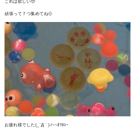
これは欲しい🥺
頑張って７つ集めてね🥎
お疲れ様でした(_´Д｀)ﾉ~~ｵﾂｶﾚｰ