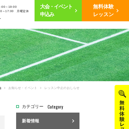
大会・イベント
無料体験
00～19:00
30～17:00 月曜定休
申込み
レッスン
せ
お知らせ・イベント
レッスン中止のおしらせ
Category
カテゴリー
新着情報