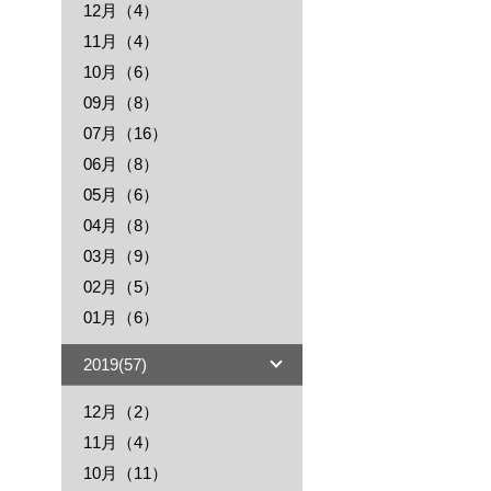
12月（4）
11月（4）
10月（6）
09月（8）
07月（16）
06月（8）
05月（6）
04月（8）
03月（9）
02月（5）
01月（6）
2019(57)
12月（2）
11月（4）
10月（11）