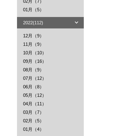
02月（7）
01月（5）
2022(112)
12月（9）
11月（9）
10月（10）
09月（16）
08月（9）
07月（12）
06月（8）
05月（12）
04月（11）
03月（7）
02月（5）
01月（4）