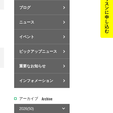
ブログ
ニュース
イベント
ピックアップニュース
重要なお知らせ
インフォメーション
Archive
アーカイブ
2026(50)