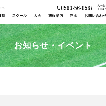
0563-56-0567
火〜金9:
ラブ。
土日8:
員制
スクール
大会
施設案内
料金
お問い合わ
お知らせ・イベント