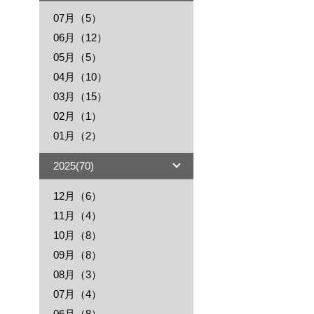
07月（5）
06月（12）
05月（5）
04月（10）
03月（15）
02月（1）
01月（2）
2025(70)
12月（6）
11月（4）
10月（8）
09月（8）
08月（3）
07月（4）
06月（8）