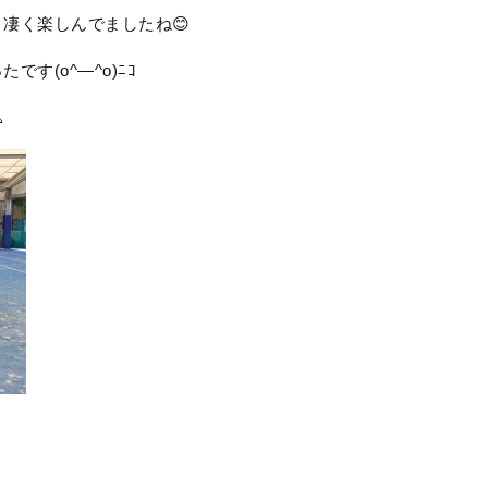
凄く楽しんでましたね😊
す(o^―^o)ﾆｺ
