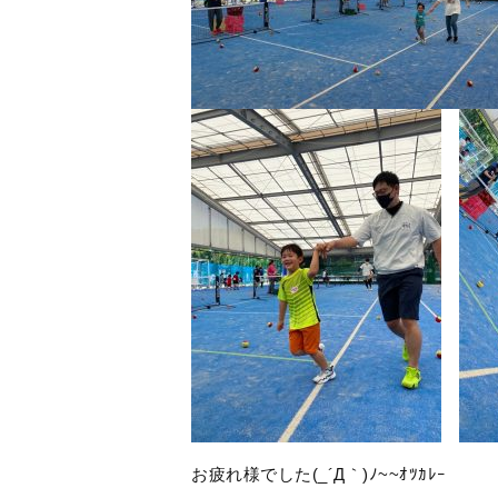
お疲れ様でした(_´Д｀)ﾉ~~ｵﾂｶﾚｰ