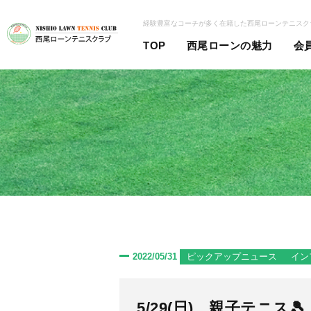
経験豊富なコーチが多く在籍した西尾ローンテニスク
TOP
西尾ローンの魅力
会
2022/05/31
ピックアップニュース
イン
5/29(日) 親子テニス🎾