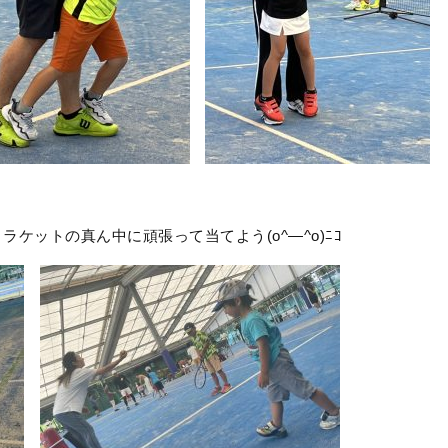
ケットの真ん中に頑張って当てよう(o^―^o)ﾆｺ