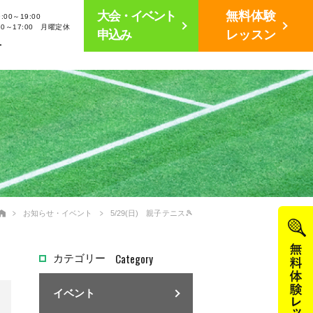
大会・イベント
無料体験
00～19:00
30～17:00 月曜定休
申込み
レッスン
せ
お知らせ・イベント
5/29(日) 親子テニス🎾
Category
カテゴリー
イベント