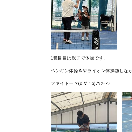
1種目目は親子で体操です。
ペンギン体操🐧やライオン体操🦁しな
ファイトーヾ(o´∀｀o)ﾉﾜｧｰｨ♪