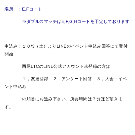
場所 ：E,Fコート
※ダブルスマッチはE,F,G,Hコートを予定しております
申込み：１０/9（土）よりLINEのイベント申込み回答にて受付
開始
西尾LTCのLINE公式アカウント未登録の方は
１，友達登録 ２，アンケート回答 ３，大会・イベ
ント申込み
の順番にお進み下さい。所要時間は３分ほど頂きま
す。